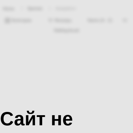
Крепеж
Анкерболт
Home
Категории
Фильтры
Nothing found
Сайт не