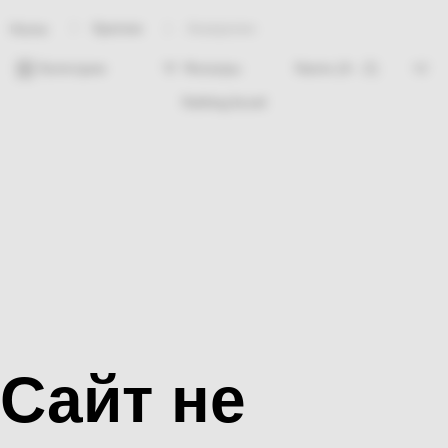
Крепеж
Анкерклин
Home
Категории
Фильтры
Nothing found
Сайт не