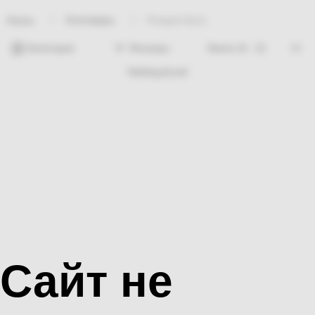
Хозтовары
Наждактёрка
Home
Категории
Фильтры
Nothing found
Сайт не