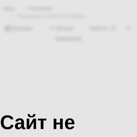
Сантехника
Home
Трехходовой клапан KV8 тошбака
Категории
Фильтры
Nothing found
Сайт не