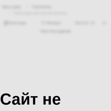
Сантехника
Bosh sahifa
Аксессуары для ванной комнаты
Категории
Фильтры
Hech nima topilmadi
Сайт не