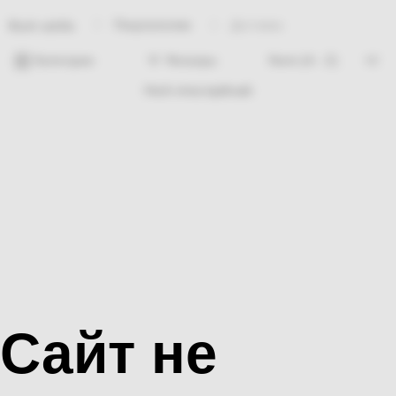
Покупателям
Доставка
Bosh sahifa
Категории
Фильтры
Hech nima topilmadi
Сайт не