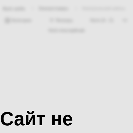
Электротовары
Электрический кабель
Bosh sahifa
Категории
Фильтры
Hech nima topilmadi
Сайт не