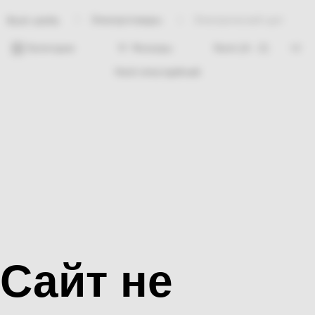
Электротовары
Электрический щит
Bosh sahifa
Категории
Фильтры
Hech nima topilmadi
Сайт не