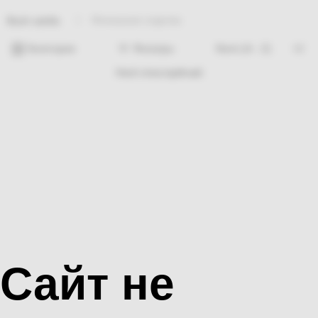
Финишная отделка
Bosh sahifa
Категории
Фильтры
Hech nima topilmadi
Сайт не