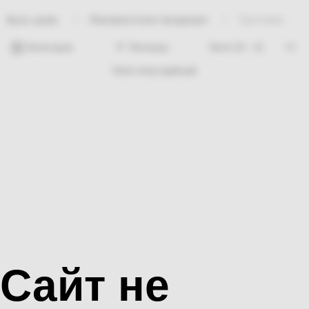
Лакокрасочная продукция
Грунтовка
Bosh sahifa
Категории
Фильтры
Hech nima topilmadi
Сайт не