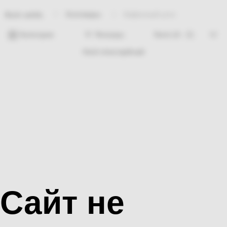
Хозтовары
Кафелный угол
Bosh sahifa
Категории
Фильтры
Hech nima topilmadi
Сайт не