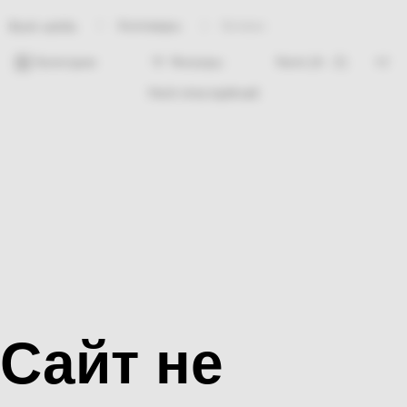
Хозтовары
Кетмен
Bosh sahifa
Категории
Фильтры
Hech nima topilmadi
Сайт не