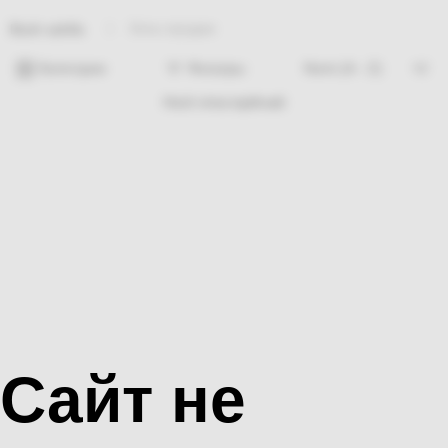
Хиты продаж
Bosh sahifa
Категории
Фильтры
Hech nima topilmadi
Сайт не