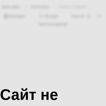
Сантехника
Клапан Солдатик
Bosh sahifa
Категории
Фильтры
Hech nima topilmadi
Сайт не