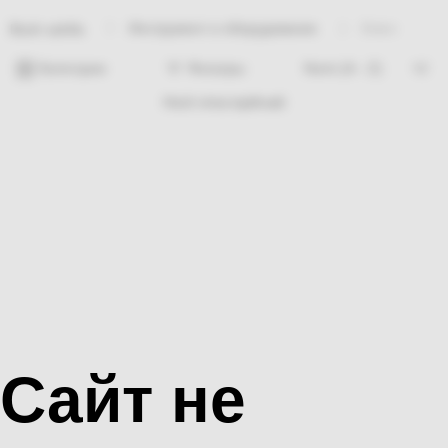
Инструмент и оборудование
Ключ
Bosh sahifa
Категории
Фильтры
Hech nima topilmadi
Сайт не