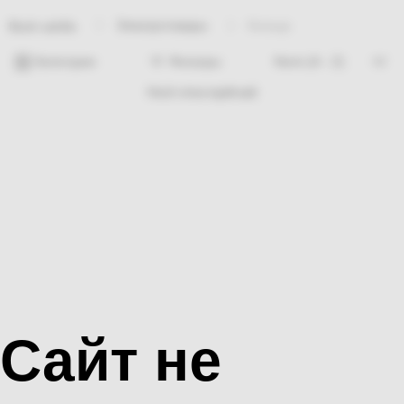
Электротовары
Кольца
Bosh sahifa
Категории
Фильтры
Hech nima topilmadi
Сайт не