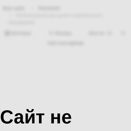
Электрикаа
Bosh sahifa
Комплектующие для щитов и низковольтного
оборудования
Категории
Фильтры
Hech nima topilmadi
Сайт не