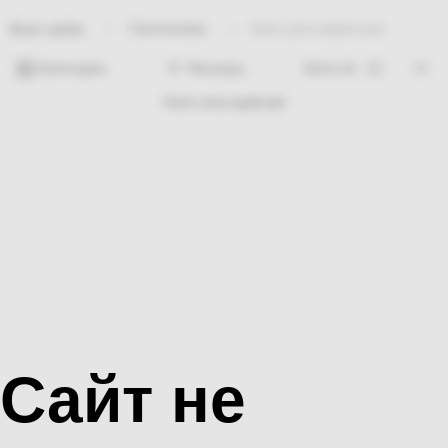
Сантехника
Кран для радиатора
Bosh sahifa
Категории
Фильтры
Hech nima topilmadi
Сайт не