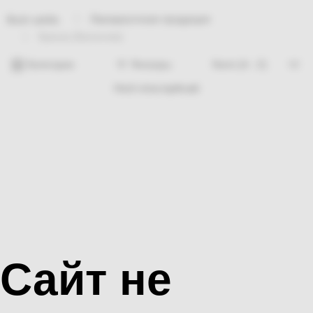
Лакокрасочная продукция
Bosh sahifa
Краска (Балончик)
Категории
Фильтры
Hech nima topilmadi
Сайт не