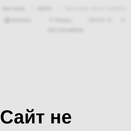
Крепеж
Кронштейны, крюки и профили
Bosh sahifa
Категории
Фильтры
Hech nima topilmadi
Сайт не