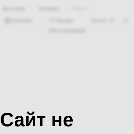
Хозтовары
Лопата
Bosh sahifa
Категории
Фильтры
Hech nima topilmadi
Сайт не