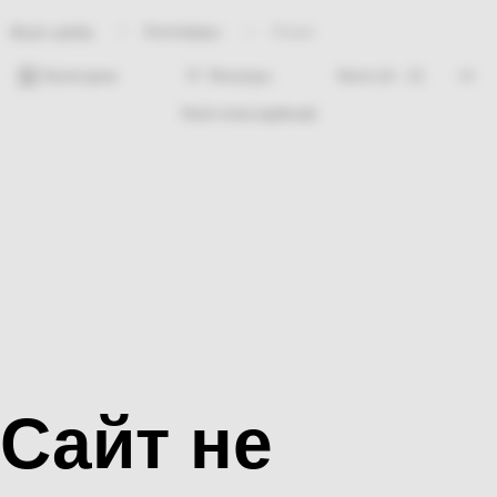
Хозтовары
Ложки
Bosh sahifa
Категории
Фильтры
Hech nima topilmadi
Сайт не