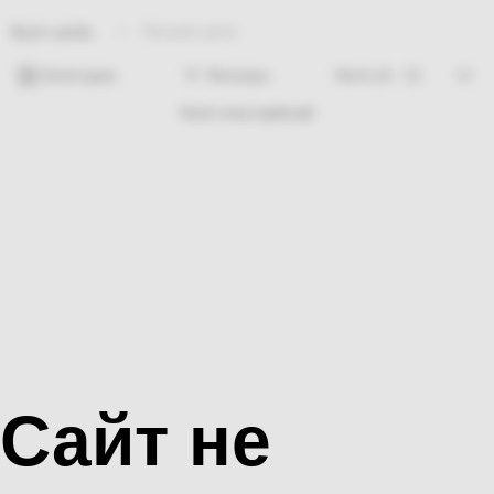
Лучшая цена
Bosh sahifa
Категории
Фильтры
Hech nima topilmadi
Сайт не