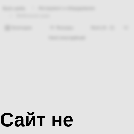
Инструмент и оборудование
Bosh sahifa
Мебельная ушка
Категории
Фильтры
Hech nima topilmadi
Сайт не