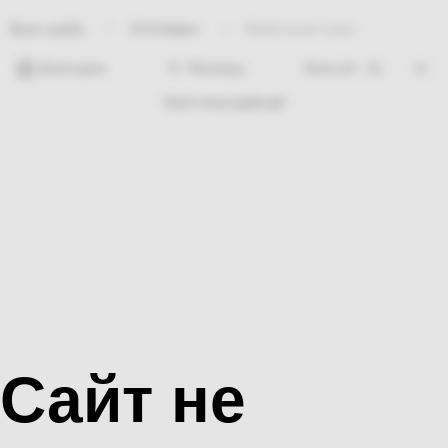
Хозтовары
Мебельная ушка
Bosh sahifa
Категории
Фильтры
Hech nima topilmadi
Сайт не