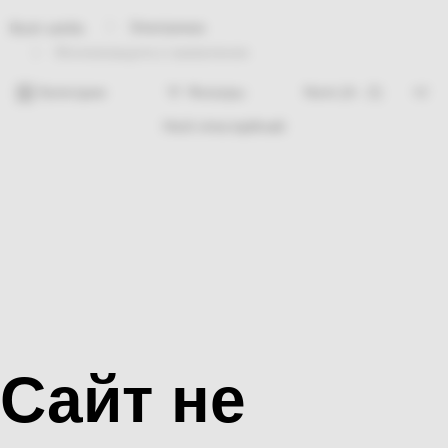
Электрикаа
Bosh sahifa
Молниезащита и заземление
Категории
Фильтры
Hech nima topilmadi
Сайт не