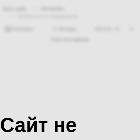
Электрикаа
Bosh sahifa
Низковольтное оборудование
Категории
Фильтры
Hech nima topilmadi
Сайт не