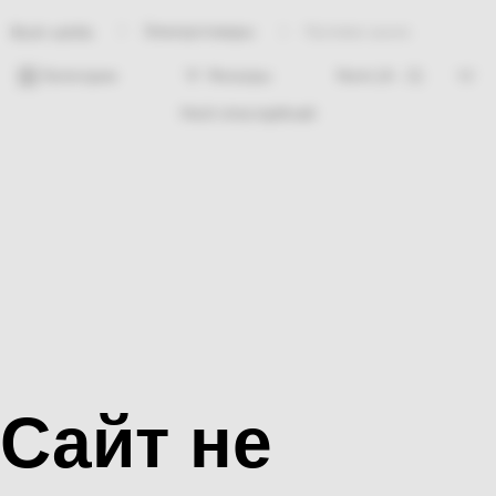
Электротовары
Нуловка шына
Bosh sahifa
Категории
Фильтры
Hech nima topilmadi
Сайт не