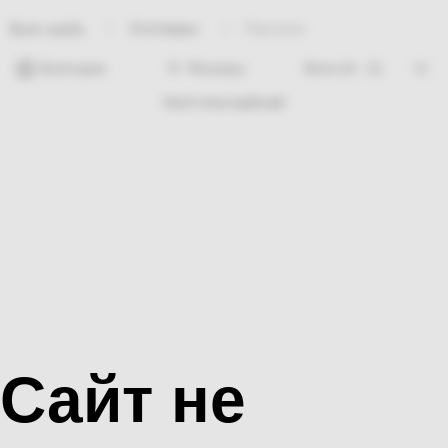
Хозтовары
Перчатки
Bosh sahifa
Категории
Фильтры
Hech nima topilmadi
Сайт не