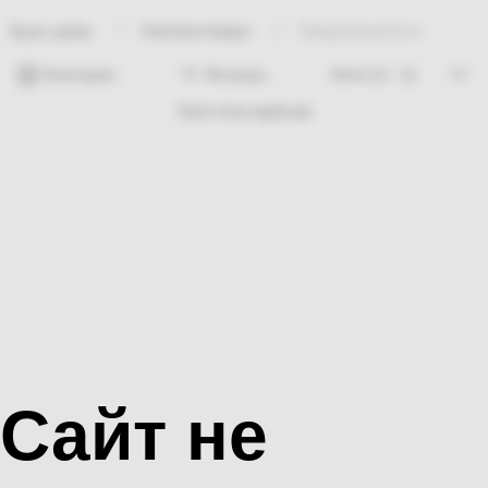
Электротовары
Предохранители
Bosh sahifa
Категории
Фильтры
Hech nima topilmadi
Сайт не