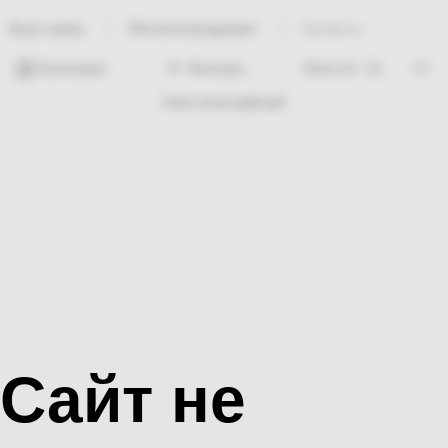
Металлопродукция
Профиль
Bosh sahifa
Категории
Фильтры
Hech nima topilmadi
Сайт не