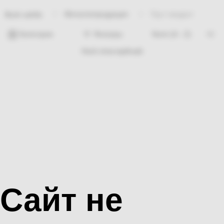
Металлопродукция
Прут квадрат
Bosh sahifa
Категории
Фильтры
Hech nima topilmadi
Сайт не