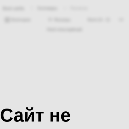
Хозтовары
Расческа
Bosh sahifa
Категории
Фильтры
Hech nima topilmadi
Сайт не