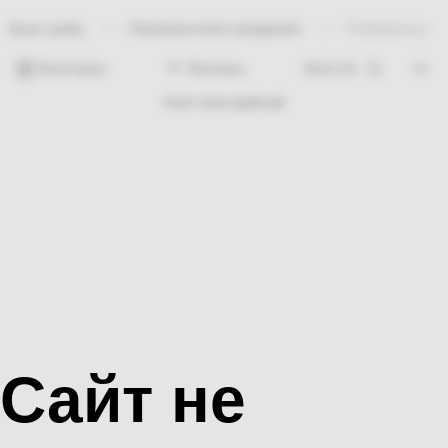
Лакокрасочная продукция
Разбавитель
Bosh sahifa
Категории
Фильтры
Hech nima topilmadi
Сайт не