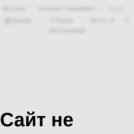
Инструмент и оборудование
Секатор
Bosh sahifa
Категории
Фильтры
Hech nima topilmadi
Сайт не