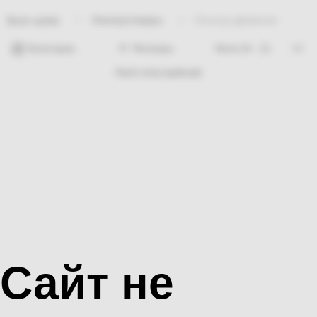
Электротовары
Сенсор движения
Bosh sahifa
Категории
Фильтры
Hech nima topilmadi
Сайт не