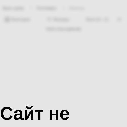
Хозтовары
Шампур
Bosh sahifa
Категории
Фильтры
Hech nima topilmadi
Сайт не