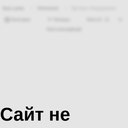
Электрикаа
Щитовое оборудование
Bosh sahifa
Категории
Фильтры
Hech nima topilmadi
Сайт не