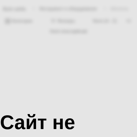
Инструмент и оборудование
Шпатель
Bosh sahifa
Категории
Фильтры
Hech nima topilmadi
Сайт не