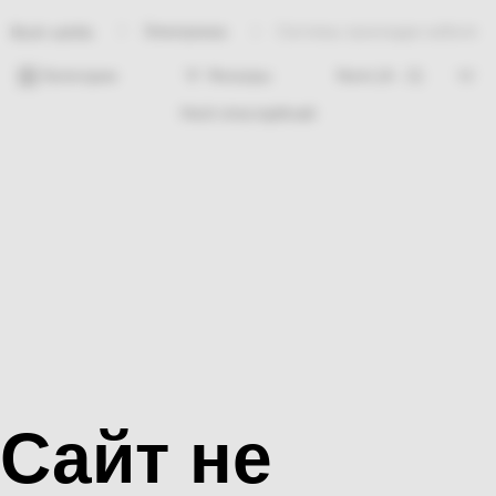
Электрикаа
Системы прокладки кабеля
Bosh sahifa
Категории
Фильтры
Hech nima topilmadi
Сайт не