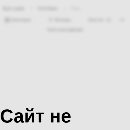
Хозтовары
Сито
Bosh sahifa
Категории
Фильтры
Hech nima topilmadi
Сайт не