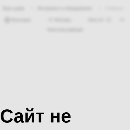
Инструмент и оборудование
Стамеска
Bosh sahifa
Категории
Фильтры
Hech nima topilmadi
Сайт не