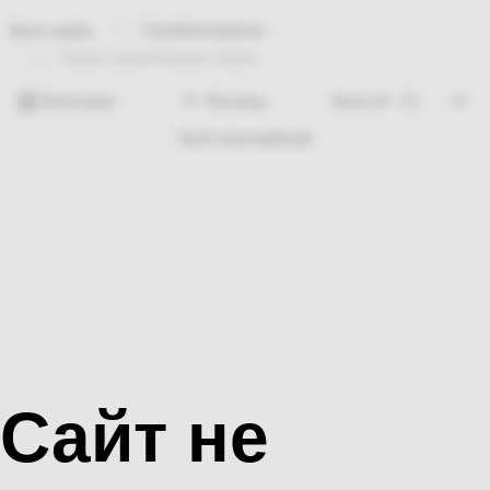
Стройматериалы
Bosh sahifa
Сухие строительные смеси
Категории
Фильтры
Hech nima topilmadi
Сайт не