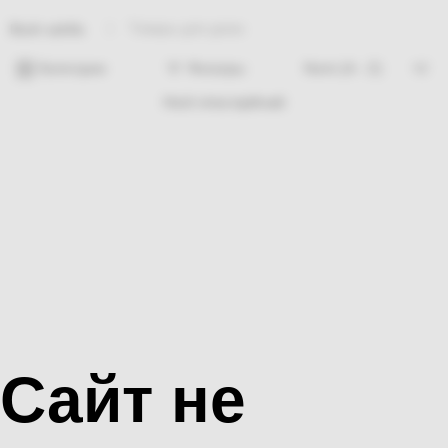
Товары для дома
Bosh sahifa
Категории
Фильтры
Hech nima topilmadi
Сайт не