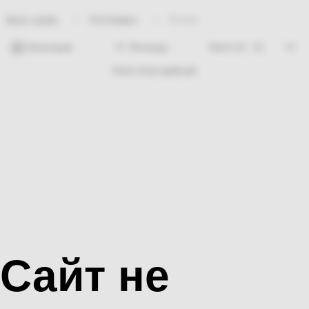
Хозтовары
Уголок
Bosh sahifa
Категории
Фильтры
Hech nima topilmadi
Сайт не