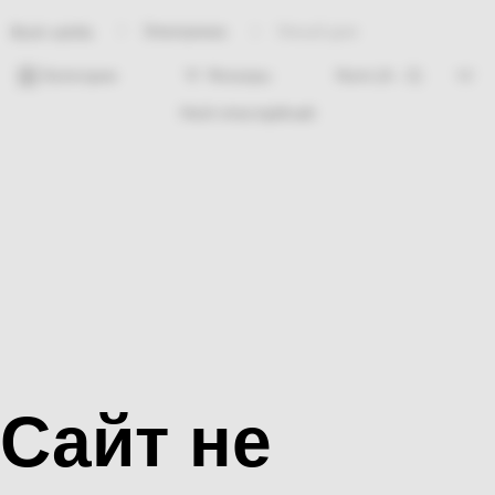
Электрикаа
Умный дом
Bosh sahifa
Категории
Фильтры
Hech nima topilmadi
Сайт не