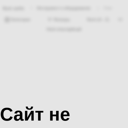
Инструмент и оборудование
Утюг
Bosh sahifa
Категории
Фильтры
Hech nima topilmadi
Сайт не