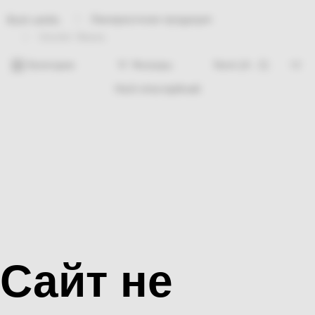
Лакокрасочная продукция
Bosh sahifa
Uzcolor Эмаль
Категории
Фильтры
Hech nima topilmadi
Сайт не