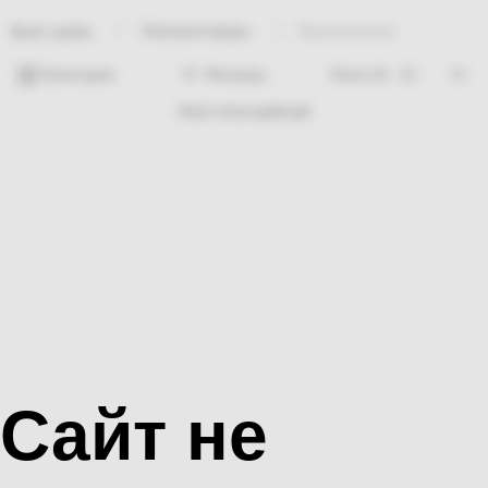
Электротовары
Выключатель
Bosh sahifa
Категории
Фильтры
Hech nima topilmadi
Сайт не