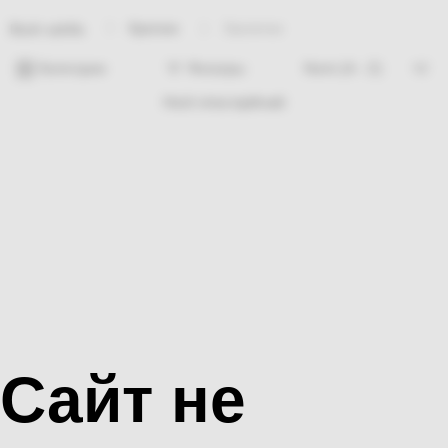
Крепеж
Заклепки
Bosh sahifa
Категории
Фильтры
Hech nima topilmadi
Сайт не